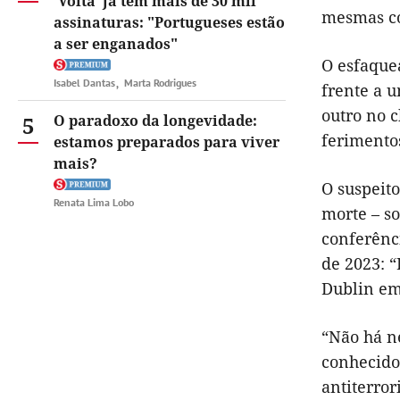
'Volta' já tem mais de 30 mil
mesmas co
assinaturas: "Portugueses estão
a ser enganados"
O esfaque
Isabel Dantas
Marta Rodrigues
frente a 
outro no c
5
O paradoxo da longevidade:
ferimentos
estamos preparados para viver
mais?
O suspeito
Renata Lima Lobo
morte – so
conferênc
de 2023: “
Dublin em
“Não há n
conhecido 
antiterro