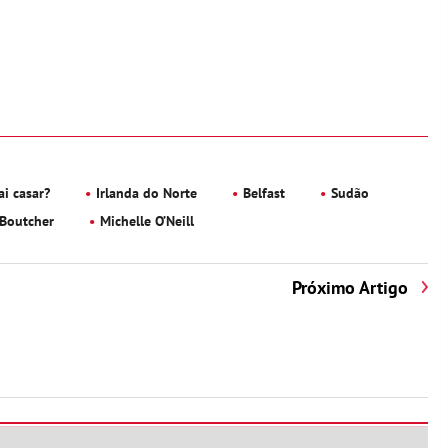
i casar?
Irlanda do Norte
Belfast
Sudão
 Boutcher
Michelle O’Neill
Próximo Artigo