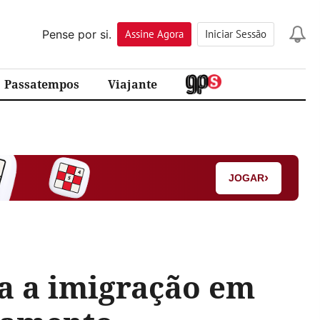
Pense por si.
Assine
Agora
Iniciar Sessão
Passatempos
Viajante
›
JOGAR
ra a imigração em