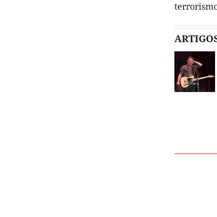
terrorism
ARTIGO