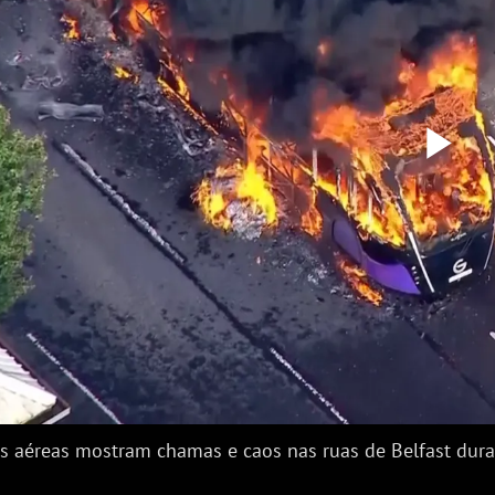
Re
Ví
 aéreas mostram chamas e caos nas ruas de Belfast dura