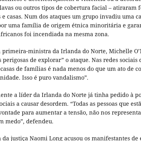
avas ou outros tipos de cobertura facial – atiraram f
s e casas. Num dos ataques um grupo invadiu uma cas
or uma família de origem étnica minoritária e garant
africanos foi incendiada na mesma zona.
primeira-ministra da Irlanda do Norte, Michelle O’N
as perigosas de explorar” o ataque. Nas redes socia
 casas de famílias é nada menos do que um ato de co
idade. Isso é puro vandalismo”.
nte a líder da Irlanda do Norte já tinha pedido à p
ociais a causar desordem. “Todas as pessoas que estã
vontade para aumentar a tensão, não nos represent
om medo”, defendeu.
a da justiça Naomi Long acusou os manifestantes d