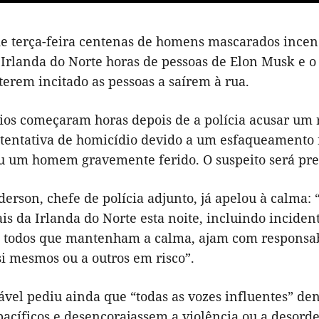
de terça-feira centenas de homens mascarados incen
 Irlanda do Norte horas de pessoas de Elon Musk e o
terem incitado as pessoas a saírem à rua.
ios começaram horas depois de a polícia acusar um r
 tentativa de homicídio devido a um esfaqueamento n
u um homem gravemente ferido. O suspeito será pres
erson, chefe de polícia adjunto, já apelou à calma:
ais da Irlanda do Norte esta noite, incluindo incide
 todos que mantenham a calma, ajam com responsabi
 si mesmos ou a outros em risco”.
ável pediu ainda que “todas as vozes influentes” de
 pacíficos e desencorajassem a violência ou a desor