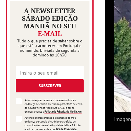
A NEWSLETTER
SÁBADO EDIÇÃO
MANHÃ NO SEU
E-MAIL
Tudo o que precisa de saber sobre o
que está a acontecer em Portugal e
no mundo. Enviada de segunda a
domingo às 10h30
SUBSCREVER
Autorizo expressamente o tratamento do meu
endereço de correio eletrónico para efeito de envio
de newsletters da Medialivre S.A.. Li e aceito
expressamente a
Política de Privacidade Medialivre
.
Imagens
Autorizo expressamente o tratamento do meu
endereço de correio eletrónico para efeito de
comunicações de marketing da Medialivre S.A..Li e
aceito expressamente a
Política de Privacidade