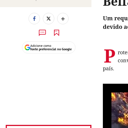
Bel
+
Um reque
devido a
P
Adicione como
fonte preferencial no Google
rote
con
país.