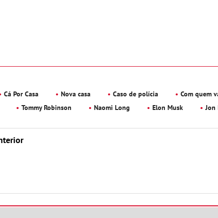
Cá Por Casa
Nova casa
Caso de polícia
Com quem va
Tommy Robinson
Naomi Long
Elon Musk
Jon
nterior