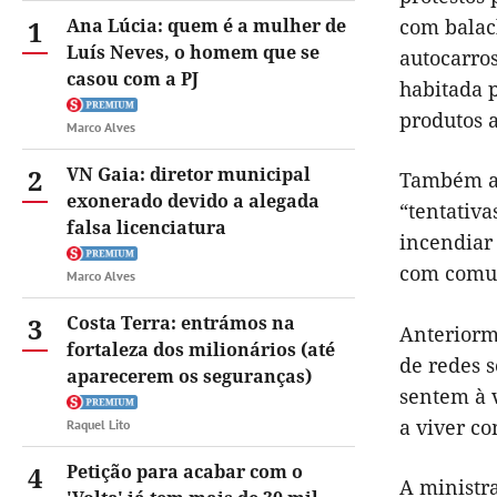
1
Ana Lúcia: quem é a mulher de
com balacl
Luís Neves, o homem que se
autocarro
casou com a PJ
habitada p
produtos 
Marco Alves
2
VN Gaia: diretor municipal
Também a 
exonerado devido a alegada
“tentativ
falsa licenciatura
incendiar
com comun
Marco Alves
3
Costa Terra: entrámos na
Anteriorme
fortaleza dos milionários (até
de redes s
aparecerem os seguranças)
sentem à 
a viver c
Raquel Lito
4
Petição para acabar com o
A ministr