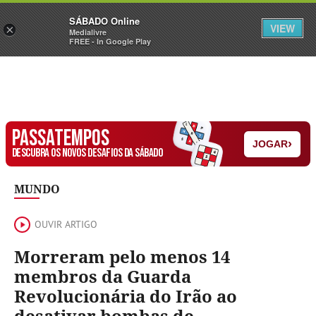
Sábado
SÁBADO Online
Assine
Iniciar Sessão
VIEW
×
Medialivre
FREE - In Google Play
PASSATEMPOS
›
JOGAR
DESCUBRA OS NOVOS DESAFIOS DA SÁBADO
MUNDO
OUVIR ARTIGO
Morreram pelo menos 14
membros da Guarda
Revolucionária do Irão ao
desativar bombas de