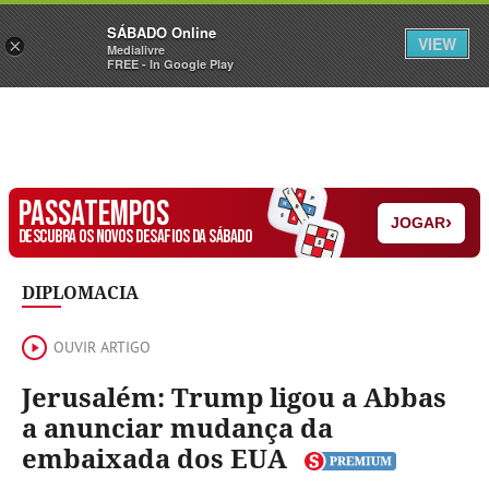
Sábado
SÁBADO Online
Assine
Iniciar Sessão
VIEW
×
Medialivre
FREE - In Google Play
PASSATEMPOS
›
JOGAR
DESCUBRA OS NOVOS DESAFIOS DA SÁBADO
DIPLOMACIA
OUVIR ARTIGO
Jerusalém: Trump ligou a Abbas
a anunciar mudança da
embaixada dos EUA