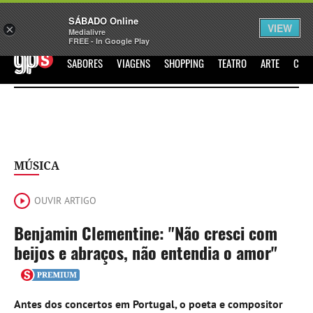
Sábado
SÁBADO Online
Assine
Iniciar Sessão
VIEW
×
Medialivre
FREE - In Google Play
GPS
SABORES
VIAGENS
SHOPPING
TEATRO
ARTE
CIN
MÚSICA
OUVIR ARTIGO
Benjamin Clementine: "Não cresci com
beijos e abraços, não entendia o amor"
Antes dos concertos em Portugal, o poeta e compositor