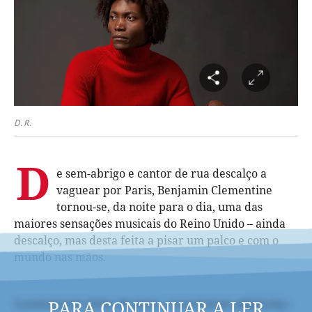
D. R.
D
e sem-abrigo e cantor de rua descalço a
vaguear por Paris, Benjamin Clementine
tornou-se, da noite para o dia, uma das
maiores sensações musicais do Reino Unido – ainda
descalço, mas desta feita a pisar um palco e com o
mundo nas mãos.
PARA CONTINUAR A LER