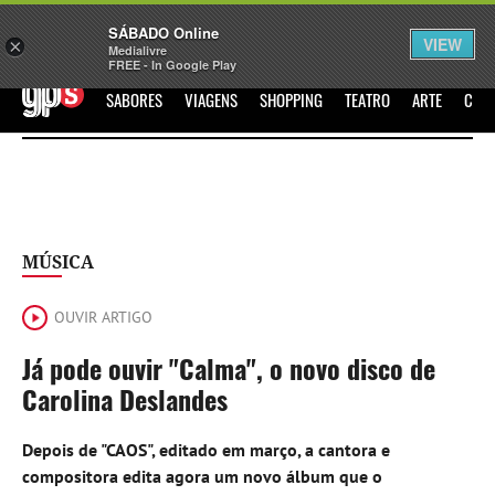
Sábado
SÁBADO Online
Assine
Iniciar Sessão
VIEW
×
Medialivre
FREE - In Google Play
GPS
SABORES
VIAGENS
SHOPPING
TEATRO
ARTE
CIN
MÚSICA
OUVIR ARTIGO
Já pode ouvir "Calma", o novo disco de
Carolina Deslandes
Depois de "CAOS", editado em março, a cantora e
compositora edita agora um novo álbum que o