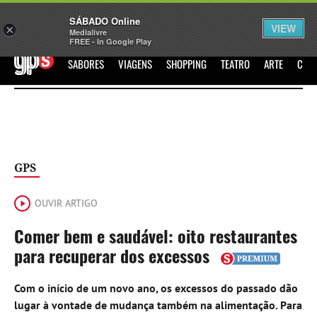
Sábado
SÁBADO Online
Assine
Iniciar Sessão
VIEW
×
Medialivre
FREE - In Google Play
GPS
SABORES
VIAGENS
SHOPPING
TEATRO
ARTE
CIN
GPS
OUVIR ARTIGO
Comer bem e saudável: oito restaurantes
para recuperar dos excessos
Com o início de um novo ano, os excessos do passado dão
lugar à vontade de mudança também na alimentação. Para