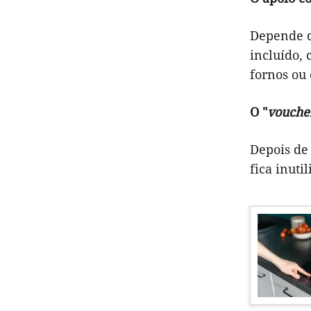
Depende do
incluído,
fornos ou
O "
vouche
Depois de 
fica inuti