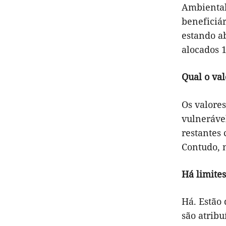
Ambiental.
beneficiár
estando a
alocados 1
Qual o val
Os valores
vulnerável
restantes 
Contudo, n
Há limite
Há. Estão
são atribu