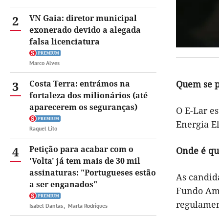
2
VN Gaia: diretor municipal
exonerado devido a alegada
falsa licenciatura
Marco Alves
3
Costa Terra: entrámos na
Quem se p
fortaleza dos milionários (até
aparecerem os seguranças)
O E-Lar es
Energia El
Raquel Lito
4
Petição para acabar com o
Onde é que
'Volta' já tem mais de 30 mil
assinaturas: "Portugueses estão
As candida
a ser enganados"
Fundo Am
regulamen
Isabel Dantas
Marta Rodrigues