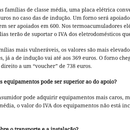
as famílias de classe média, uma placa elétrica con
euros no caso das de indução. Um forno será apoiado
em ser apoiados em 600. Nos termoacumuladores elét
lias terão de suportar o IVA dos eletrodomésticos qu
mílias mais vulneráveis, os valores são mais elevado
s, já a de indução vai até aos 369 euros. O forno c
 direito a um “voucher” de 738 euros.
os equipamentos pode ser superior ao do apoio?
nsumidor pode adquirir equipamentos mais caros, mas
média, o valor do IVA dos equipamentos não está inc
bre o transporte e a instalação?