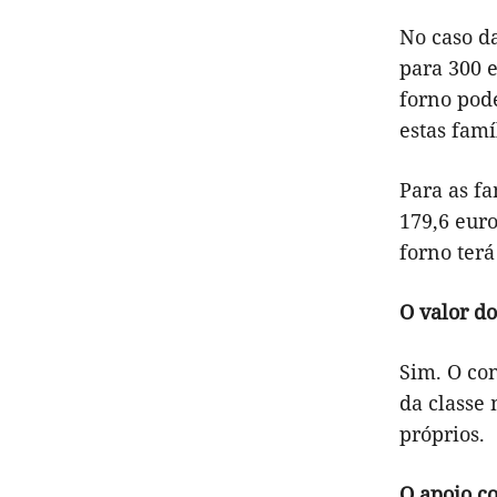
No caso d
para 300 
forno pod
estas famí
Para as fa
179,6 euro
forno terá
O valor d
Sim. O co
da classe 
próprios.
O apoio co