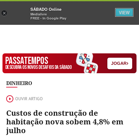
Sábado
SÁBADO Online
Assine
Iniciar Sessão
VIEW
×
Medialivre
FREE - In Google Play
PASSATEMPOS
›
JOGAR
DESCUBRA OS NOVOS DESAFIOS DA SÁBADO
DINHEIRO
OUVIR ARTIGO
Custos de construção de
habitação nova sobem 4,8% em
julho