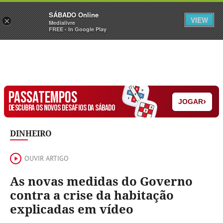
Sábado
SÁBADO Online
Assine
Iniciar Sessão
VIEW
×
Medialivre
FREE - In Google Play
PASSATEMPOS
›
JOGAR
DESCUBRA OS NOVOS DESAFIOS DA SÁBADO
DINHEIRO
OUVIR ARTIGO
As novas medidas do Governo
contra a crise da habitação
explicadas em vídeo