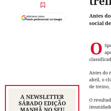
trei
Antes do
Adicione como
fonte preferencial no Google
social de
O
Spo
ap
classifica
Antes do r
abril, o c
de treino,
A NEWSLETTER
O resultad
SÁBADO EDIÇÃO
imunidade)
MANHÃ NO SEU