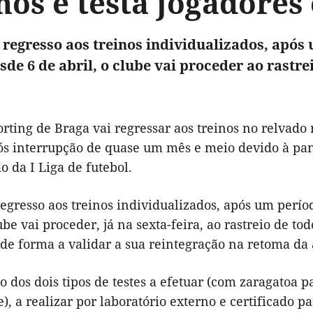
nos e testa jogadores 
 regresso aos treinos individualizados, apó
sde 6 de abril, o clube vai proceder ao rastre
rting de Braga vai regressar aos treinos no relvado 
ós interrupção de quase um mês e meio devido à pan
do da I Liga de futebol.
egresso aos treinos individualizados, após um perí
lube vai proceder, já na sexta-feira, ao rastreio de to
 de forma a validar a sua reintegração na retoma da 
o dos dois tipos de testes a efetuar (com zaragatoa pa
, a realizar por laboratório externo e certificado pa