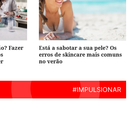
ão? Fazer
Está a sabotar a sua pele? Os
os
erros de skincare mais comuns
er
no verão