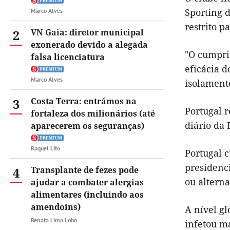
Sporting 
Marco Alves
restrito pa
2
VN Gaia: diretor municipal
exonerado devido a alegada
"O cumpri
falsa licenciatura
eficácia 
Marco Alves
isolamento
3
Costa Terra: entrámos na
Portugal r
fortaleza dos milionários (até
diário da
aparecerem os seguranças)
Raquel Lito
Portugal c
presidenc
4
Transplante de fezes pode
ou altern
ajudar a combater alergias
alimentares (incluindo aos
amendoins)
A nível g
Renata Lima Lobo
infetou ma