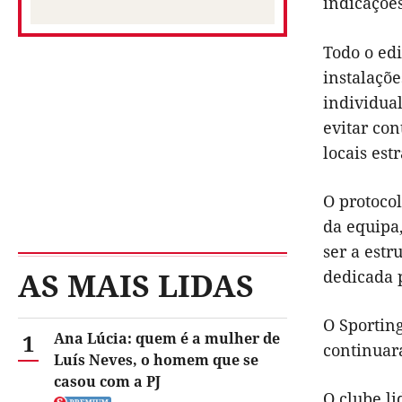
indicações
Todo o edi
instalaçõe
individual
evitar con
locais estr
O protocol
da equipa,
ser a estr
AS MAIS LIDAS
dedicada 
O Sporting
1
Ana Lúcia: quem é a mulher de
continuará
Luís Neves, o homem que se
casou com a PJ
O clube li