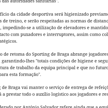
 das autoridades sanitárias".
fício da cidade desportiva será higienizado previam
s de treino, e serão respeitadas as normas de distan
, impedindo-se a utilização de elevadores e mantido
tacto com puxadores e interruptores, assim como co
atégicos.
o de retoma do Sporting de Braga abrange jogadores,
 garantindo-lhes "totais condições de higiene e seg
utura de trabalho da equipa principal e que no futu
para esta formação".
 de Braga vai manter o serviço de entrega de refeiç
 a prestar todo o auxílio logístico aos jogadores e re
derado por António Salvador refere ainda que a equi