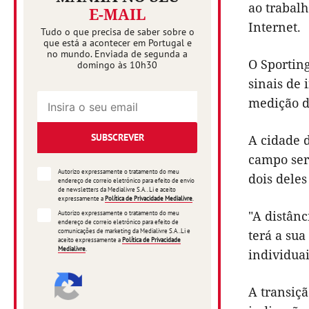
ao trabalh
E-MAIL
Internet.
Tudo o que precisa de saber sobre o
que está a acontecer em Portugal e
no mundo. Enviada de segunda a
O Sportin
domingo às 10h30
sinais de 
medição d
SUBSCREVER
A cidade d
campo serã
Autorizo expressamente o tratamento do meu
dois deles
endereço de correio eletrónico para efeito de envio
de newsletters da Medialivre S.A.. Li e aceito
expressamente a
Política de Privacidade Medialivre
.
"A distânc
Autorizo expressamente o tratamento do meu
endereço de correio eletrónico para efeito de
comunicações de marketing da Medialivre S.A..Li e
terá a sua
aceito expressamente a
Política de Privacidade
Medialivre
.
individuai
A transiçã