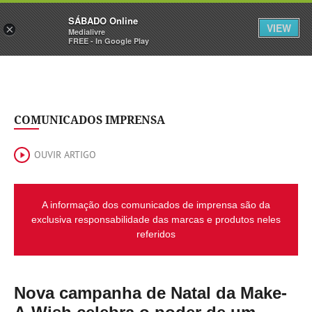
Sábado
SÁBADO Online
Assine
Iniciar Sessão
VIEW
×
Medialivre
FREE - In Google Play
COMUNICADOS IMPRENSA
OUVIR ARTIGO
A informação dos comunicados de imprensa são da
exclusiva responsabilidade das marcas e produtos neles
referidos
Nova campanha de Natal da Make-