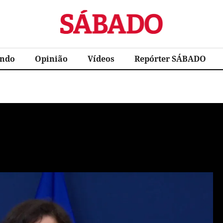
Sábado
ndo
Opinião
Vídeos
Repórter SÁBADO