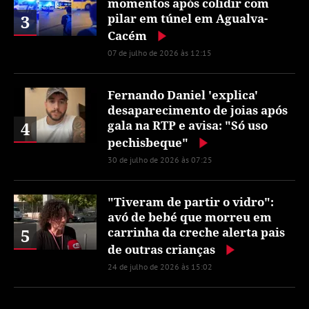
momentos após colidir com
3
pilar em túnel em Agualva-
Cacém
07 de julho de 2026 às 12:15
Fernando Daniel 'explica'
desaparecimento de joias após
4
gala na RTP e avisa: "Só uso
pechisbeque"
30 de julho de 2026 às 07:25
"Tiveram de partir o vidro":
avó de bebé que morreu em
5
carrinha da creche alerta pais
de outras crianças
24 de julho de 2026 às 15:02