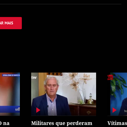
R MAIS
O na
Militares que perderam
Vítimas