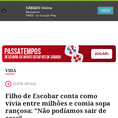
Sábado
SÁBADO Online
Assine
Iniciar Sessão
VIEW
×
Medialivre
FREE - In Google Play
PASSATEMPOS
›
JOGAR
DESCUBRA OS NOVOS DESAFIOS DA SÁBADO
VIDA
OUVIR ARTIGO
Filho de Escobar conta como
vivia entre milhões e comia sopa
rançosa: "Não podíamos sair de
casa"