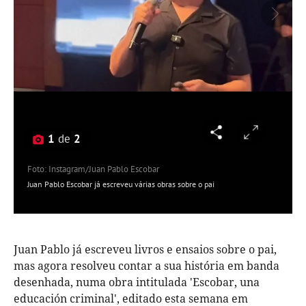
1
de
2
Foto: Instagram/Juan Pablo Escobar
Juan Pablo Escobar já escreveu várias obras sobre o pai
Juan Pablo já escreveu livros e ensaios sobre o pai,
mas agora resolveu contar a sua história em banda
desenhada, numa obra intitulada 'Escobar, una
educación criminal', editado esta semana em