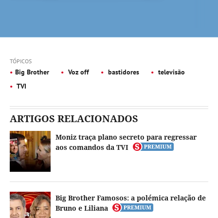
TÓPICOS
Big Brother
Voz off
bastidores
televisão
TVI
ARTIGOS RELACIONADOS
Moniz traça plano secreto para regressar
aos comandos da TVI
Big Brother Famosos: a polémica relação de
Bruno e Liliana