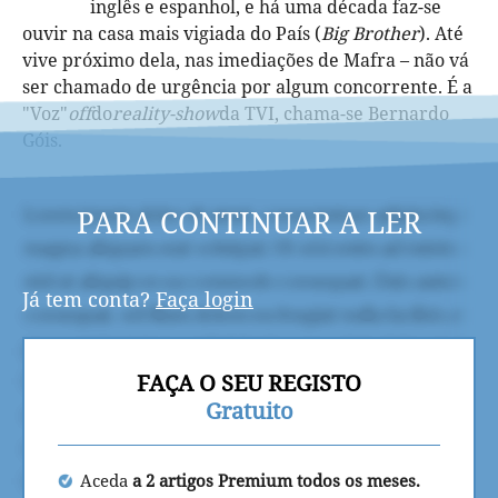
inglês e espanhol, e há uma década faz-se
ouvir na casa mais vigiada do País (
Big Brother
). Até
vive próximo dela, nas imediações de Mafra – não vá
ser chamado de urgência por algum concorrente. É a
"Voz"
off
do
reality-show
da TVI, chama-se Bernardo
Góis.
PARA CONTINUAR A LER
Já tem conta?
Faça login
FAÇA O SEU REGISTO
Gratuito
Aceda
a 2 artigos Premium todos os meses.