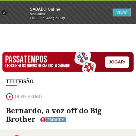
Sábado
SÁBADO Online
Assine
Iniciar Sessão
VIEW
×
Medialivre
FREE - In Google Play
PASSATEMPOS
›
JOGAR
DESCUBRA OS NOVOS DESAFIOS DA SÁBADO
TELEVISÃO
OUVIR ARTIGO
Bernardo, a voz off do Big
Brother