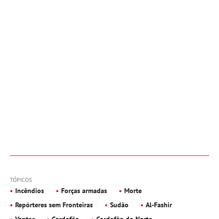
TÓPICOS
Incêndios
Forças armadas
Morte
Repórteres sem Fronteiras
Sudão
Al-Fashir
Vantor
Cordofão
Cordofão do Norte