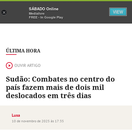
Sábado
SÁBADO Online
Assine
Iniciar Sessão
VIEW
×
Medialivre
FREE - In Google Play
ÚLTIMA HORA
OUVIR ARTIGO
Sudão: Combates no centro do
país fazem mais de dois mil
deslocados em três dias
Lusa
10 de novembro de 2025 às 17:35