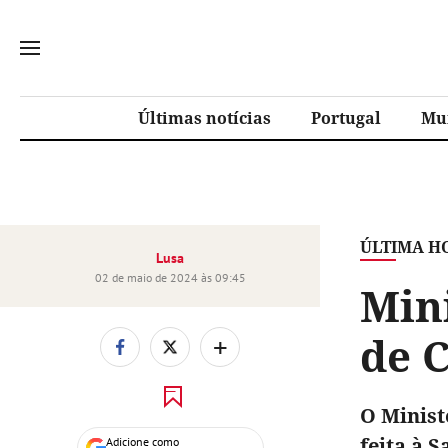
Últimas notícias
Portugal
Mu
ÚLTIMA H
Lusa
02 de maio de 2024 às 09:45
Min
de C
+
O Minist
feita à S
Adicione como