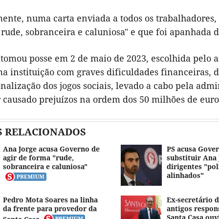
mente, numa carta enviada a todos os trabalhadores,
rude, sobranceira e caluniosa" e que foi apanhada d
tomou posse em 2 de maio de 2023, escolhida pelo an
a instituição com graves dificuldades financeiras,
onalização dos jogos sociais, levado a cabo pela ad
r causado prejuízos na ordem dos 50 milhões de euro
S RELACIONADOS
Ana Jorge acusa Governo de
PS acusa Gover
agir de forma "rude,
substituir Ana
sobranceira e caluniosa"
dirigentes "po
alinhados"
Pedro Mota Soares na linha
Ex-secretário 
da frente para provedor da
antigos respon
Santa Casa ouv