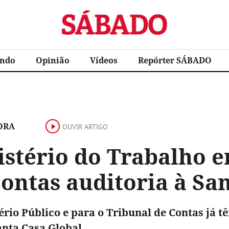
Sábado
ndo
Opinião
Vídeos
Repórter SÁBADO
ORA
OUVIR ARTIGO
istério do Trabalho e
ontas auditoria à Sa
ério Público e para o Tribunal de Contas já t
anta Casa Global.