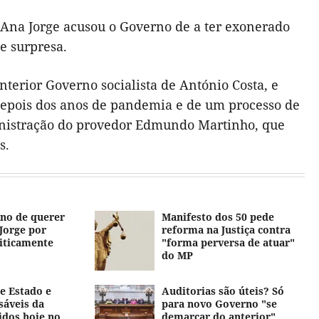
 Ana Jorge acusou o Governo de a ter exonerado
e surpresa.
terior Governo socialista de António Costa, e
 depois dos anos de pandemia e de um processo de
ministração do provedor Edmundo Martinho, que
s.
no de querer
Manifesto dos 50 pede
 Jorge por
reforma na Justiça contra
liticamente
"forma perversa de atuar"
do MP
de Estado e
Auditorias são úteis? Só
sáveis da
para novo Governo "se
idos hoje no
demarcar do anterior"