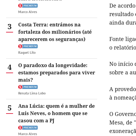
De acordo
Marco Alves
resultado 
ainda dur
3
Costa Terra: entrámos na
fortaleza dos milionários (até
Fonte liga
aparecerem os seguranças)
o relatóri
Raquel Lito
No início 
4
O paradoxo da longevidade:
sobre a au
estamos preparados para viver
mais?
A provedo
Renata Lima Lobo
à nomeaçã
5
Ana Lúcia: quem é a mulher de
Luís Neves, o homem que se
O Governo
casou com a PJ
Mesa, de "
exoneraçã
Marco Alves