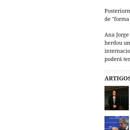
Posterior
de "forma 
Ana Jorge 
herdou um
internaci
poderá te
ARTIGO