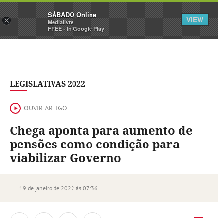
Sábado
SÁBADO Online
Assine
Iniciar Sessão
VIEW
×
Medialivre
FREE - In Google Play
LEGISLATIVAS 2022
OUVIR ARTIGO
Chega aponta para aumento de
pensões como condição para
viabilizar Governo
19 de janeiro de 2022 às 07:36