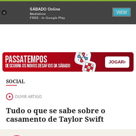
Sábado
SÁBADO Online
Assine
Iniciar Sessão
VIEW
×
Medialivre
FREE - In Google Play
PASSATEMPOS
›
JOGAR
DESCUBRA OS NOVOS DESAFIOS DA SÁBADO
SOCIAL
OUVIR ARTIGO
Tudo o que se sabe sobre o
casamento de Taylor Swift