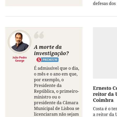
defesas dos
A morte da
investigação?
João Pedro
George
É admissível que o dia,
o mês e o ano em que,
por exemplo, o
Presidente da
Ernesto C
República, o primeiro-
reitor da
ministro ou o
Coimbra
presidente da Câmara
Municipal de Lisboa se
Costa é o t
licenciaram não sejam
a reitor da