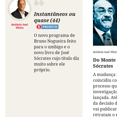
Instantâneos ou
quase (44)
António José
Vilela
O novo programa de
Bruno Nogueira feito
para o umbigo e o
novo livro de José
António José Vilel
Sócrates cujo título diz
Do Monte 
muito sobre ele
Sócrates
próprio.
A mudança n
coincidiu co
processo qu
investigaçã
lançada. Até
da decisão 
vai publicar
retratam o 