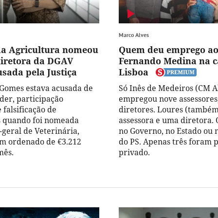
Marco Alves
da Agricultura nomeou
Quem deu emprego ao
iretora da DGAV
Fernando Medina na 
usada pela Justiça
Lisboa
 Gomes estava acusada de
Só Inês de Medeiros (CM A
der, participação
empregou nove assessores,
 falsificação de
diretores. Loures (também
 quando foi nomeada
assessora e uma diretora. 
-geral de Veterinária,
no Governo, no Estado ou 
m ordenado de €3.212
do PS. Apenas três foram p
mês.
privado.