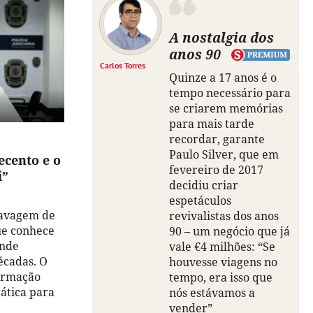
A nostalgia dos
anos 90
Carlos Torres
Quinze a 17 anos é o
tempo necessário para
se criarem memórias
para mais tarde
recordar, garante
Paulo Silver, que em
cento e o
fevereiro de 2017
i”
decidiu criar
espetáculos
 lavagem de
revivalistas dos anos
ue conhece
90 – um negócio que já
onde
vale €4 milhões: “Se
écadas. O
houvesse viagens no
formação
tempo, era isso que
ática para
nós estávamos a
vender”