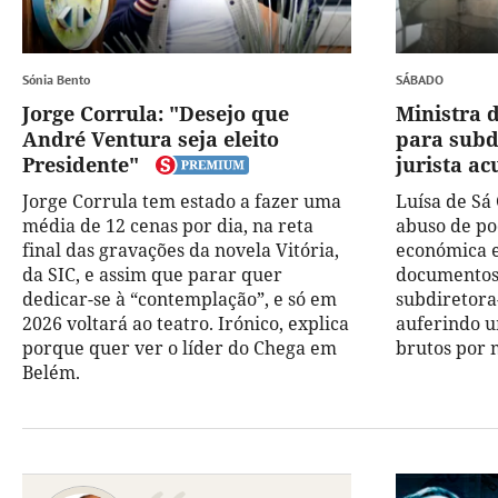
Sónia Bento
SÁBADO
Jorge Corrula: "Desejo que
Ministra 
André Ventura seja eleito
para subd
Presidente"
jurista ac
Jorge Corrula tem estado a fazer uma
Luísa de Sá
média de 12 cenas por dia, na reta
abuso de po
final das gravações da novela Vitória,
económica e
da SIC, e assim que parar quer
documentos
dedicar-se à “contemplação”, e só em
subdiretora
2026 voltará ao teatro. Irónico, explica
auferindo u
porque quer ver o líder do Chega em
brutos por 
Belém.