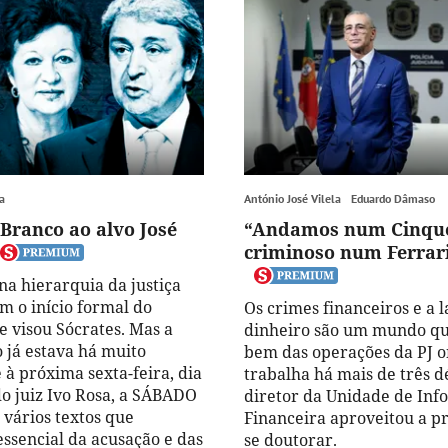
a
António José Vilela
Eduardo Dâmaso
Branco ao alvo José
“Andamos num Cinque
criminoso num Ferrar
a hierarquia da justiça
m o início formal do
Os crimes financeiros e a
e visou Sócrates. Mas a
dinheiro são um mundo q
o já estava há muito
bem das operações da PJ 
 à próxima sexta-feira, dia
trabalha há mais de três d
do juiz Ivo Rosa, a SÁBADO
diretor da Unidade de In
 vários textos que
Financeira aproveitou a pr
essencial da acusação e das
se doutorar.