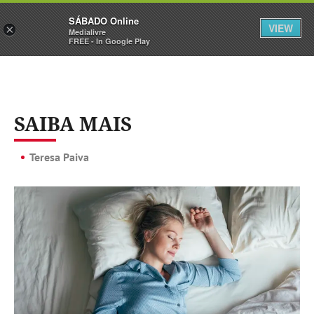
Sábado
SÁBADO Online
Assine
Iniciar Sessão
VIEW
×
Medialivre
FREE - In Google Play
SAIBA MAIS
Teresa Paiva