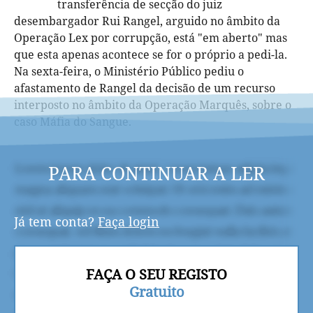
transferência de secção do juiz
desembargador Rui Rangel,
arguido no âmbito da
Operação Lex por corrupção, está "em aberto" mas
que esta apenas acontece se for o próprio a pedi-la.
Na sexta-feira, o Ministério Público pediu o
afastamento de Rangel da decisão de um recurso
interposto no âmbito da Operação Marquês, sobre o
caso Máfia do Sangue.
PARA CONTINUAR A LER
Já tem conta?
Faça login
FAÇA O SEU REGISTO
Gratuito