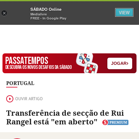
Sábado
SÁBADO Online
Assine
Iniciar Sessão
VIEW
×
Medialivre
FREE - In Google Play
PASSATEMPOS
›
JOGAR
DESCUBRA OS NOVOS DESAFIOS DA SÁBADO
PORTUGAL
OUVIR ARTIGO
Transferência de secção de Rui
Rangel está "em aberto"