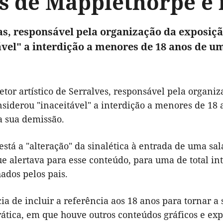
s de Mapplethorpe é 
as, responsável pela organização da exposiç
ável" a interdição a menores de 18 anos de u
etor artístico de Serralves, responsável pela organi
nsiderou "inaceitável" a interdição a menores de 18 
a sua demissão.
stá a "alteração" da sinalética à entrada de uma sal
que alertava para esse conteúdo, para uma de total 
dos pelos pais.
ia de incluir a referência aos 18 anos para tornar a
ática, em que houve outros conteúdos gráficos e expl