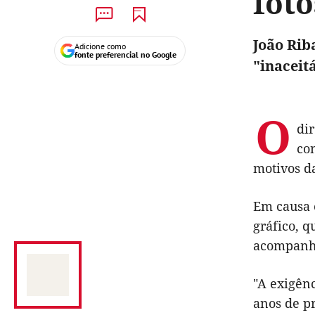
foto
João Rib
Adicione como
fonte preferencial no Google
"inaceit
O
dir
co
motivos d
Em causa e
gráfico, 
acompanha
"A exigênc
anos de pr