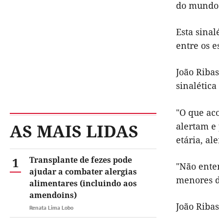
do mundo"
Esta sinal
entre os e
João Ribas
sinalétic
"O que ac
AS MAIS LIDAS
alertam e 
etária, al
1
Transplante de fezes pode
"Não ente
ajudar a combater alergias
menores d
alimentares (incluindo aos
amendoins)
João Riba
Renata Lima Lobo