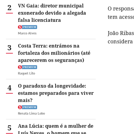
2
VN Gaia: diretor municipal
O respons
exonerado devido a alegada
tem acess
falsa licenciatura
João Riba
Marco Alves
considera 
3
Costa Terra: entrámos na
fortaleza dos milionários (até
aparecerem os seguranças)
Raquel Lito
4
O paradoxo da longevidade:
estamos preparados para viver
mais?
Renata Lima Lobo
5
Ana Lúcia: quem é a mulher de
Luís Neves, o homem que se