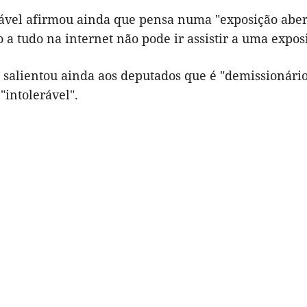
ável afirmou ainda que pensa numa "exposição abert
o a tudo na internet não pode ir assistir a uma exp
s salientou ainda aos deputados que é "demissionári
"intolerável".