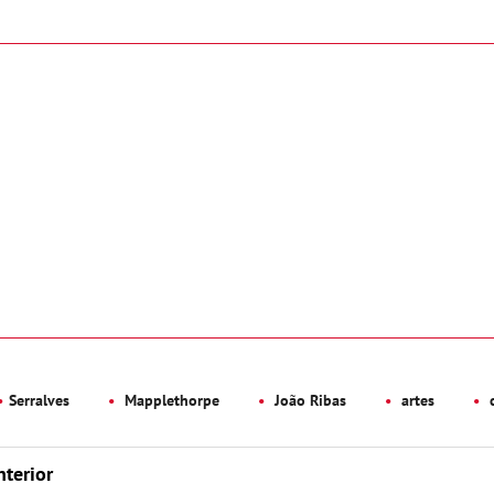
Serralves
Mapplethorpe
João Ribas
artes
c
nterior