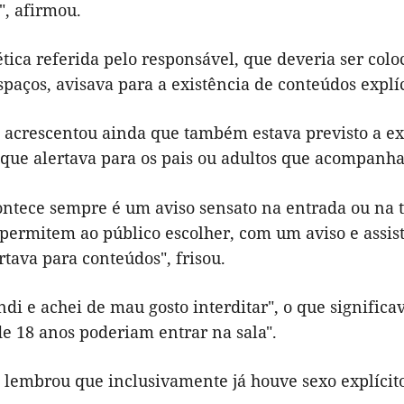
, afirmou.
ética referida pelo responsável, que deveria ser col
spaços, avisava para a existência de conteúdos explíc
 acrescentou ainda que também estava previsto a exi
a que alertava para os pais ou adultos que acompan
ontece sempre é um aviso sensato na entrada ou na t
permitem ao público escolher, com um aviso e assiste
ertava para conteúdos", frisou.
ndi e achei de mau gosto interditar", o que signif
e 18 anos poderiam entrar na sala".
s lembrou que inclusivamente já houve sexo explícit