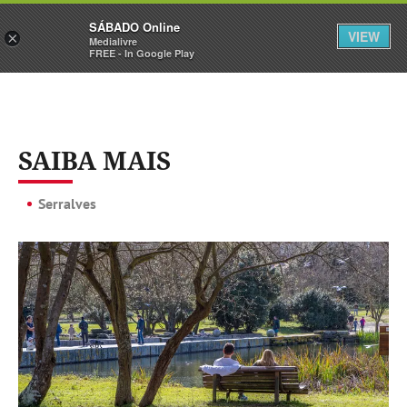
Sábado
SÁBADO Online
Assine
Iniciar Sessão
VIEW
×
Medialivre
FREE - In Google Play
SAIBA MAIS
Serralves