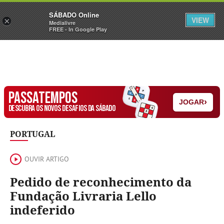
Sábado
SÁBADO Online
Assine
Iniciar Sessão
VIEW
×
Medialivre
FREE - In Google Play
PASSATEMPOS
›
JOGAR
DESCUBRA OS NOVOS DESAFIOS DA SÁBADO
PORTUGAL
OUVIR ARTIGO
Pedido de reconhecimento da
Fundação Livraria Lello
indeferido