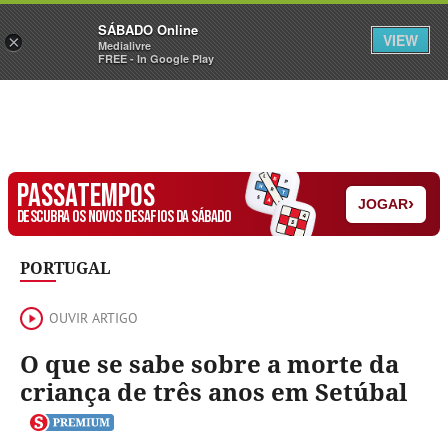
Sábado
SÁBADO Online
Assine
Iniciar Sessão
VIEW
×
Medialivre
FREE - In Google Play
PASSATEMPOS
›
JOGAR
DESCUBRA OS NOVOS DESAFIOS DA SÁBADO
PORTUGAL
OUVIR ARTIGO
O que se sabe sobre a morte da
criança de três anos em Setúbal