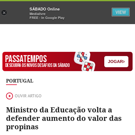
Sábado
SÁBADO Online
Assine
Iniciar Sessão
VIEW
×
Medialivre
FREE - In Google Play
PASSATEMPOS
›
JOGAR
DESCUBRA OS NOVOS DESAFIOS DA SÁBADO
PORTUGAL
OUVIR ARTIGO
Ministro da Educação volta a
defender aumento do valor das
propinas