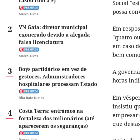
casou com a PJ
Social "es
possa con
Marco Alves
2
VN Gaia: diretor municipal
Em respos
exonerado devido a alegada
"quatro o
falsa licenciatura
em caso d
bem como 
Marco Alves
3
Boys partidários em vez de
A governa
gestores. Administradores
horas indi
hospitalares processam Estado
Em vésper
Rita Rato Nunes
insistiu 
4
Costa Terra: entrámos na
empresari
fortaleza dos milionários (até
que desta
aparecerem os seguranças)
Raquel Lito