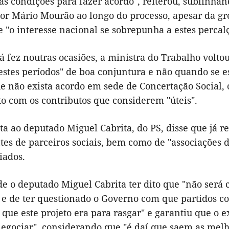
as condições para fazer acordo", reiterou, sublinhan
por Mário Mourão ao longo do processo, apesar da gr
 "o interesse nacional se sobrepunha a estes percal
á fez noutras ocasiões, a ministra do Trabalho volt
estes períodos" de boa conjuntura e não quando se es
 não exista acordo em sede de Concertação Social, o
o com os contributos que considerem "úteis".
ta ao deputado Miguel Cabrita, do PS, disse que já 
es de parceiros sociais, bem como de "associações de
iados.
de o deputado Miguel Cabrita ter dito que "não será
 e de ter questionado o Governo com que partidos co
 que este projeto era para rasgar" e garantiu que o 
egociar", considerando que "é daí que saem as melh