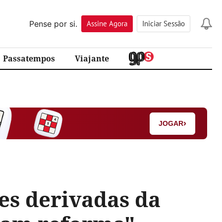
Pense por si.
Assine
Agora
Iniciar Sessão
Passatempos
Viajante
›
JOGAR
ões derivadas da