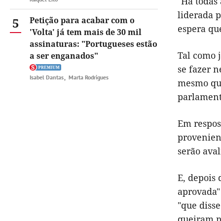
"Há todas 
liderada 
5
Petição para acabar com o
espera que
'Volta' já tem mais de 30 mil
assinaturas: "Portugueses estão
Tal como j
a ser enganados"
se fazer n
Isabel Dantas
Marta Rodrigues
mesmo que
parlament
Em respos
provenient
serão aval
E, depois 
aprovada"
"que disse
queiram n