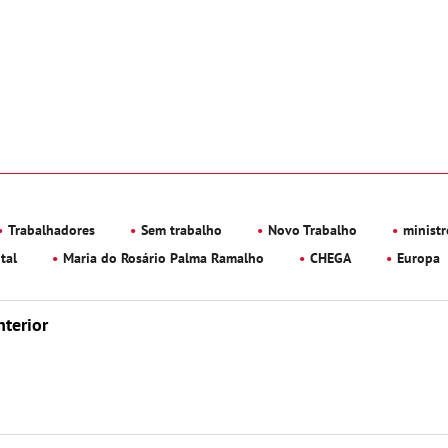
Trabalhadores
Sem trabalho
Novo Trabalho
ministr
tal
Maria do Rosário Palma Ramalho
CHEGA
Europa
nterior