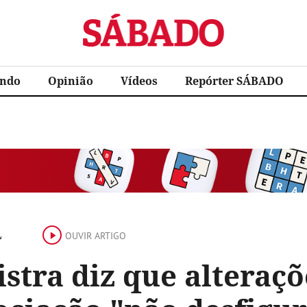
Sábado
ndo
Opinião
Vídeos
Repórter SÁBADO
L
OUVIR ARTIGO
stra diz que alteraç