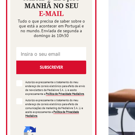
MANHÃ NO SEU
E-MAIL
Tudo o que precisa de saber sobre o
que está a acontecer em Portugal e
no mundo. Enviada de segunda a
domingo às 10h30
SUBSCREVER
Autorizo expressamente o tratamento do meu
endereço de correio eletrónico para efeito de envio
de newsletters da Medialivre S.A.. Li e aceito
expressamente a
Política de Privacidade Medialivre
.
Autorizo expressamente o tratamento do meu
endereço de correio eletrónico para efeito de
comunicações de marketing da Medialivre S.A..Li e
aceito expressamente a
Política de Privacidade
Medialivre
.