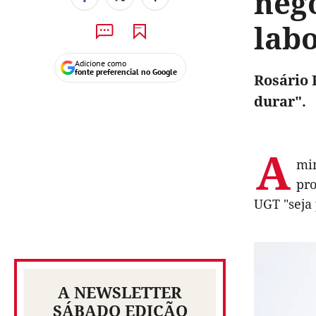
neg
labo
Adicione como
fonte preferencial no Google
Rosário 
durar".
A
min
pro
UGT "seja 
A NEWSLETTER
SÁBADO EDIÇÃO