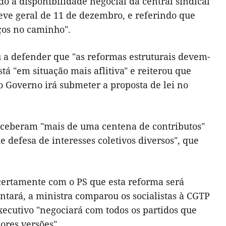
do a disponibilidade negocial da central sindical
eve geral de 11 de dezembro, e referindo que
ços no caminho".
ou a defender que "as reformas estruturais devem-
tá "em situação mais aflitiva" e reiterou que
 Governo irá submeter a proposta de lei no
receberam "mais de uma centena de contributos"
 defesa de interesses coletivos diversos", que
 certamente com o PS que esta reforma será
ntará, a ministra comparou os socialistas à CGTP
executivo "negociará com todos os partidos que
ores versões".