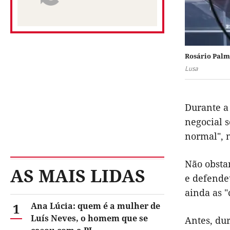
Rosário Palm
Lusa
Durante a
negocial s
normal", 
Não obsta
AS MAIS LIDAS
e defende
ainda as "
1
Ana Lúcia: quem é a mulher de
Luís Neves, o homem que se
Antes, dur