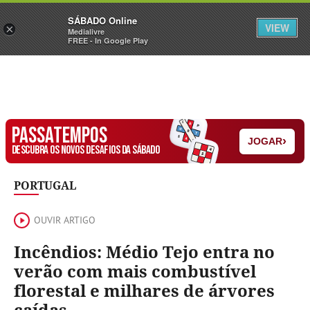
Sábado
SÁBADO Online
Assine
Iniciar Sessão
VIEW
×
Medialivre
FREE - In Google Play
PASSATEMPOS
›
JOGAR
DESCUBRA OS NOVOS DESAFIOS DA SÁBADO
PORTUGAL
OUVIR ARTIGO
Incêndios: Médio Tejo entra no
verão com mais combustível
florestal e milhares de árvores
caídas