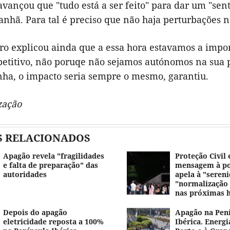
 avançou que "tudo está a ser feito" para dar um "se
nhã. Para tal é preciso que não haja perturbações n
o explicou ainda que a essa hora estavamos a impor
etitivo, não poruqe não sejamos autónomos na sua pr
ha, o impacto seria sempre o mesmo, garantiu.
zação
S RELACIONADOS
Apagão revela "fragilidades
Proteção Civil 
e falta de preparação" das
mensagem à po
autoridades
apela à "seren
"normalização 
nas próximas 
Depois do apagão
Apagão na Pen
eletricidade reposta a 100%
Ibérica. Energi