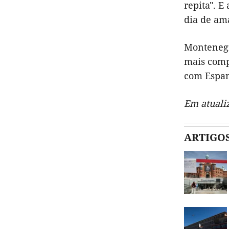
repita". E
dia de ama
Montenegr
mais comp
com Espan
Em atuali
ARTIGO