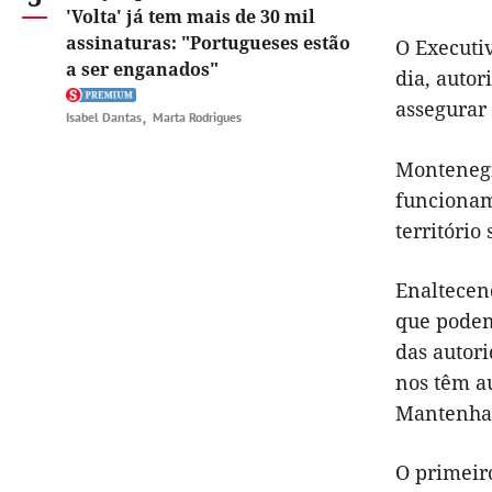
'Volta' já tem mais de 30 mil
assinaturas: "Portugueses estão
O Executi
a ser enganados"
dia, auto
assegurar
Isabel Dantas
Marta Rodrigues
Montenegr
funcionam
território
Enaltecen
que podem
das autori
nos têm au
Mantenham
O primeir