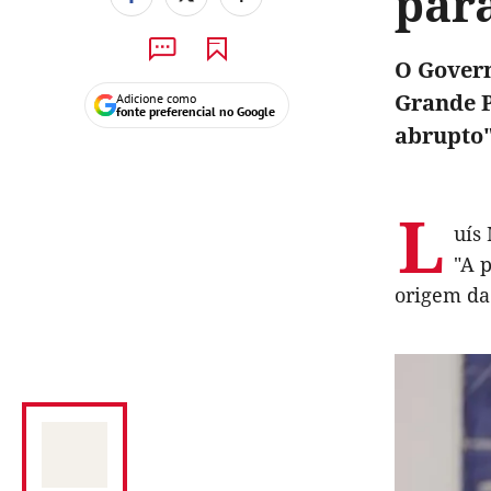
par
O Govern
Grande P
Adicione como
fonte preferencial no Google
abrupto"
L
uís
"A 
origem da