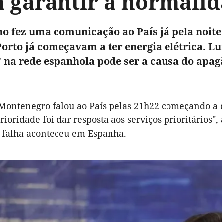
a garantir a normali
o fez uma comunicação ao País já pela noite
orto já começavam a ter energia elétrica. 
 na rede espanhola pode ser a causa do apagã
 Montenegro falou ao País pelas 21h22 começando a d
prioridade foi dar resposta aos serviços prioritário
 falha aconteceu em Espanha.