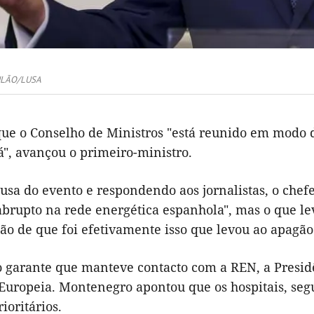
ULÃO/LUSA
ue o Conselho de Ministros "está reunido em modo de
á", avançou o primeiro-ministro.
ausa do evento e respondendo aos jornalistas, o che
rupto na rede energética espanhola", mas o que levo
o de que foi efetivamente isso que levou ao apagão 
 garante que manteve contacto com a REN, a Presidê
Europeia. Montenegro apontou que os hospitais, segu
ioritários.