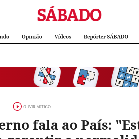
Sábado
ndo
Opinião
Vídeos
Repórter SÁBADO
OUVIR ARTIGO
rno fala ao País: "E