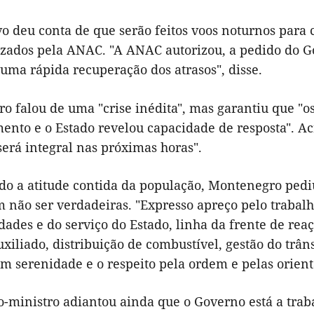
vo deu conta de que serão feitos voos noturnos para
rizados pela ANAC. "A ANAC autorizou, a pedido do G
 uma rápida recuperação dos atrasos", disse.
o falou de uma "crise inédita", mas garantiu que "o
ento e o Estado revelou capacidade de resposta". A
 será integral nas próximas horas".
do a atitude contida da população, Montenegro pediu
 não ser verdadeiras. "
Expresso apreço pelo trabalh
dades e do serviço do Estado, linha da frente de rea
xiliado, distribuição de combustível, gestão do trânsi
 serenidade e o respeito pela ordem e pelas orienta
o-ministro adiantou ainda que o Governo está a trab