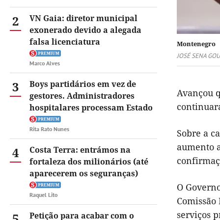
2
VN Gaia: diretor municipal
exonerado devido a alegada
falsa licenciatura
Montenegro
JOSÉ SENA GO
Marco Alves
3
Boys partidários em vez de
Avançou q
gestores. Administradores
continuar
hospitalares processam Estado
Rita Rato Nunes
Sobre a c
aumento ab
4
Costa Terra: entrámos na
confirmaçã
fortaleza dos milionários (até
aparecerem os seguranças)
O Governo
Raquel Lito
Comissão 
serviços pr
5
Petição para acabar com o