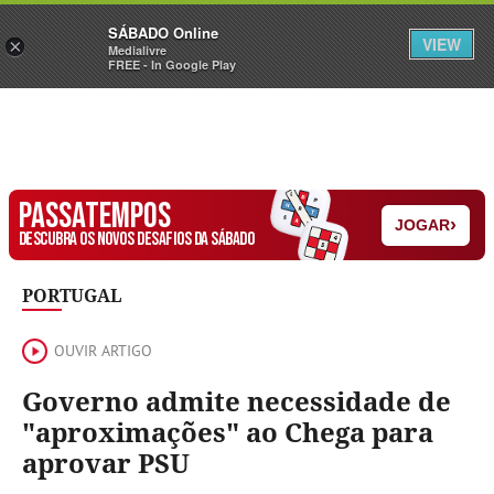
Sábado
SÁBADO Online
Assine
Iniciar Sessão
VIEW
×
Medialivre
FREE - In Google Play
PASSATEMPOS
›
JOGAR
DESCUBRA OS NOVOS DESAFIOS DA SÁBADO
PORTUGAL
OUVIR ARTIGO
Governo admite necessidade de
"aproximações" ao Chega para
aprovar PSU