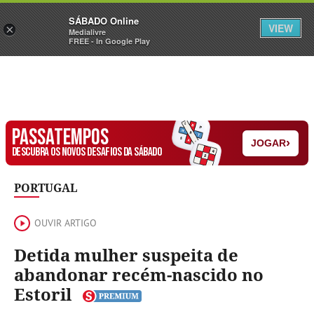
Sábado
SÁBADO Online
Assine
Iniciar Sessão
VIEW
×
Medialivre
FREE - In Google Play
PASSATEMPOS
›
JOGAR
DESCUBRA OS NOVOS DESAFIOS DA SÁBADO
PORTUGAL
OUVIR ARTIGO
Detida mulher suspeita de
abandonar recém-nascido no
Estoril