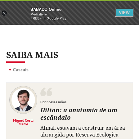
Sábado
SÁBADO Online
Assine
Iniciar Sessão
VIEW
×
Medialivre
FREE - In Google Play
SAIBA MAIS
Cascais
Por nossas mãos
Hilton: a anatomia de um
escândalo
Miguel Costa
Matos
Afinal, estavam a construir em área
abrangida por Reserva Ecológica