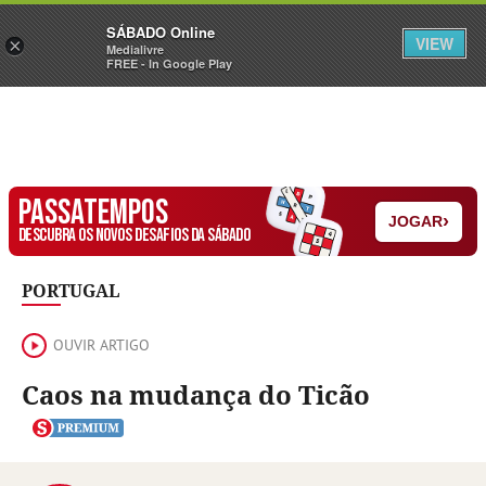
Sábado
SÁBADO Online
Assine
Iniciar Sessão
VIEW
×
Medialivre
FREE - In Google Play
PASSATEMPOS
›
JOGAR
DESCUBRA OS NOVOS DESAFIOS DA SÁBADO
PORTUGAL
OUVIR ARTIGO
Caos na mudança do Ticão