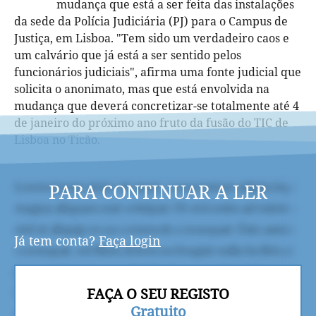
mudança que está a ser feita das instalações
da sede da Polícia Judiciária (PJ) para o Campus de
Justiça, em Lisboa. "Tem sido um verdadeiro caos e
um calvário que já está a ser sentido pelos
funcionários judiciais", afirma uma fonte judicial que
solicita o anonimato, mas que está envolvida na
mudança que deverá concretizar-se totalmente até 4
de janeiro do próximo ano fruto da fusão do TIC de
Lisboa no Ticão.
PARA CONTINUAR A LER
Já tem conta?
Faça login
FAÇA O SEU REGISTO
Gratuito