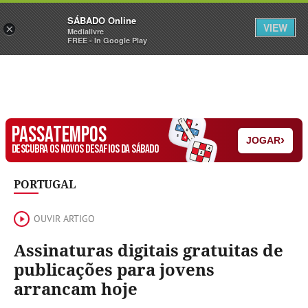
Sábado
SÁBADO Online
Assine
Iniciar Sessão
VIEW
×
Medialivre
FREE - In Google Play
PASSATEMPOS
›
JOGAR
DESCUBRA OS NOVOS DESAFIOS DA SÁBADO
PORTUGAL
OUVIR ARTIGO
Assinaturas digitais gratuitas de
publicações para jovens
arrancam hoje