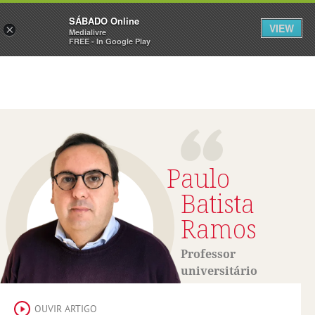
Sábado
SÁBADO Online
Assine
Iniciar Sessão
VIEW
×
Medialivre
FREE - In Google Play
Paulo
Batista
Ramos
Professor
universitário
OUVIR ARTIGO