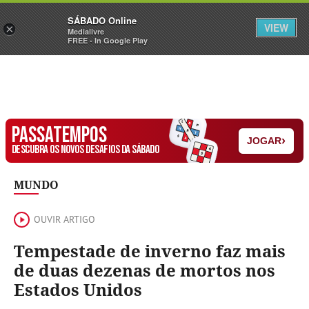
Sábado
SÁBADO Online
Assine
Iniciar Sessão
VIEW
×
Medialivre
FREE - In Google Play
PASSATEMPOS
›
JOGAR
DESCUBRA OS NOVOS DESAFIOS DA SÁBADO
MUNDO
OUVIR ARTIGO
Tempestade de inverno faz mais
de duas dezenas de mortos nos
Estados Unidos