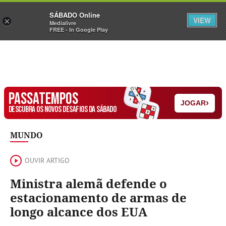
Sábado
SÁBADO Online
Assine
Iniciar Sessão
VIEW
×
Medialivre
FREE - In Google Play
PASSATEMPOS
›
JOGAR
DESCUBRA OS NOVOS DESAFIOS DA SÁBADO
MUNDO
OUVIR ARTIGO
Ministra alemã defende o
estacionamento de armas de
longo alcance dos EUA