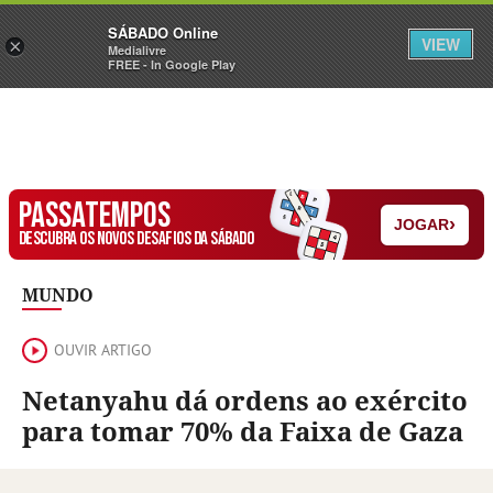
Sábado
SÁBADO Online
Assine
Iniciar Sessão
VIEW
×
Medialivre
FREE - In Google Play
PASSATEMPOS
›
JOGAR
DESCUBRA OS NOVOS DESAFIOS DA SÁBADO
MUNDO
OUVIR ARTIGO
Netanyahu dá ordens ao exército
para tomar 70% da Faixa de Gaza