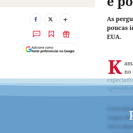
e p
+
As pergu
poucas i
EUA.
Adicione como
fonte preferencial no Google
K
ama
no 
expectati
o
presiden