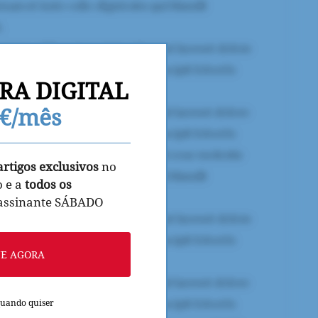
RA DIGITAL
9€/mês
artigos exclusivos
no
o e a
todos os
 assinante SÁBADO
NE AGORA
quando quiser