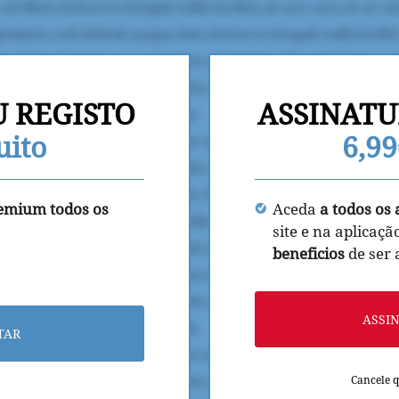
U REGISTO
ASSINATU
uito
6,9
remium todos os
Aceda
a todos os 
site e na aplicaçã
beneficios
de ser
ASSI
TAR
Cancele 