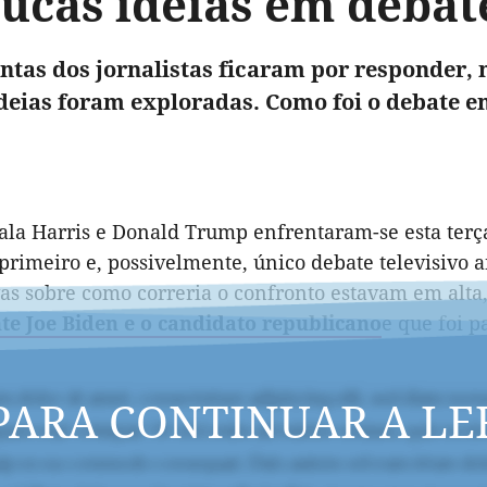
oucas ideias em debat
ntas dos jornalistas ficaram por responder,
deias foram exploradas. Como foi o debate en
la Harris e Donald Trump enfrentaram-se esta terça
primeiro e, possivelmente, único debate televisivo 
vas sobre como correria o confronto estavam em alta
te Joe Biden e o candidato republicano
e que foi p
PARA CONTINUAR A LE