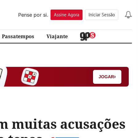
Pense por si.
Assine
Agora
Iniciar Sessão
Passatempos
Viajante
›
JOGAR
m muitas acusações