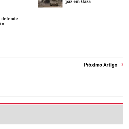
paz em Gaza
 defende
rto
Próximo Artigo