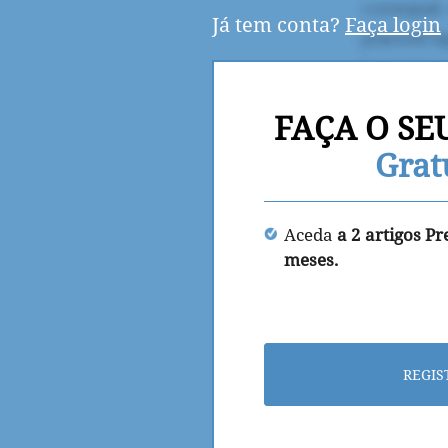
Já tem conta?
Faça login
FAÇA O SE
Grat
Aceda
a 2 artigos P
meses.
REGIS