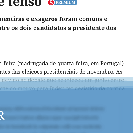
e tenso
 mentiras e exageros foram comuns e
tre os dois candidatos a presidente dos
-feira (madrugada de quarta-feira, em Portugal)
antes das eleições presidenciais de novembro. As
, devido ao debate que aconteceu em junho entre
arte do motivo para Biden ter desistido da corrida.
R