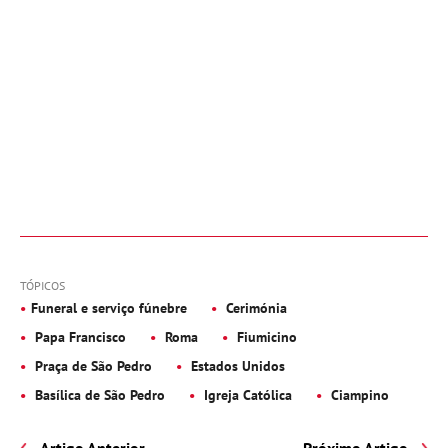
TÓPICOS
Funeral e serviço fúnebre
Cerimónia
Papa Francisco
Roma
Fiumicino
Praça de São Pedro
Estados Unidos
Basílica de São Pedro
Igreja Católica
Ciampino
Artigo Anterior
Próximo Artigo