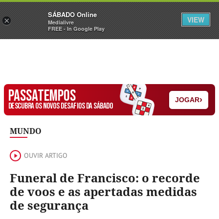
Sábado
SÁBADO Online
Assine
Iniciar Sessão
VIEW
×
Medialivre
FREE - In Google Play
PASSATEMPOS
›
JOGAR
DESCUBRA OS NOVOS DESAFIOS DA SÁBADO
MUNDO
OUVIR ARTIGO
Funeral de Francisco: o recorde
de voos e as apertadas medidas
de segurança