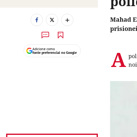
polí
+
Mahad El
prisione
A
Adicione como
fonte preferencial no Google
pol
noi