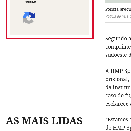
Medialivre
.
Polícia procu
Polícia do Vale 
Segundo a
compriment
sudoeste 
A HMP Spr
prisional,
da institu
caso do fu
esclarece 
AS MAIS LIDAS
“Estamos a
de HMP Spr