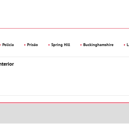
Polícia
Prisão
Spring Hill
Buckinghamshire
L
nterior