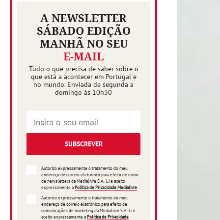
A NEWSLETTER
SÁBADO EDIÇÃO
MANHÃ NO SEU
E-MAIL
Tudo o que precisa de saber sobre o
que está a acontecer em Portugal e
no mundo. Enviada de segunda a
domingo às 10h30
SUBSCREVER
Autorizo expressamente o tratamento do meu
endereço de correio eletrónico para efeito de envio
de newsletters da Medialivre S.A.. Li e aceito
expressamente a
Política de Privacidade Medialivre
.
Autorizo expressamente o tratamento do meu
endereço de correio eletrónico para efeito de
comunicações de marketing da Medialivre S.A..Li e
aceito expressamente a
Política de Privacidade