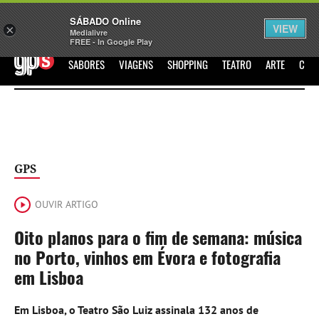
Sábado
SÁBADO Online
Assine
Iniciar Sessão
VIEW
×
Medialivre
FREE - In Google Play
GPS
SABORES
VIAGENS
SHOPPING
TEATRO
ARTE
CIN
GPS
OUVIR ARTIGO
Oito planos para o fim de semana: música
no Porto, vinhos em Évora e fotografia
em Lisboa
Em Lisboa, o Teatro São Luiz assinala 132 anos de