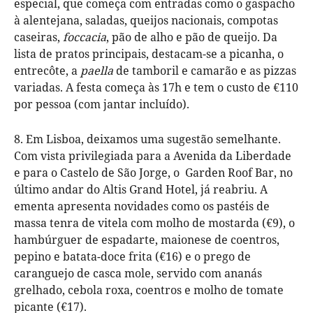
especial, que começa com entradas como o gaspacho
à alentejana, saladas, queijos nacionais, compotas
caseiras,
foccacia
, pão de alho e pão de queijo. Da
lista de pratos principais, destacam-se a picanha, o
entrecôte, a
paella
de tamboril e camarão e as pizzas
variadas. A festa começa às 17h e tem o custo de €110
por pessoa (com jantar incluído).
8. Em Lisboa, deixamos uma sugestão semelhante.
Com vista privilegiada para a Avenida da Liberdade
e para o Castelo de São Jorge, o Garden Roof Bar, no
último andar do Altis Grand Hotel, já reabriu. A
ementa apresenta novidades como os pastéis de
massa tenra de vitela com molho de mostarda (€9), o
hambúrguer de espadarte, maionese de coentros,
pepino e batata-doce frita (€16) e o prego de
caranguejo de casca mole, servido com ananás
grelhado, cebola roxa, coentros e molho de tomate
picante (€17).