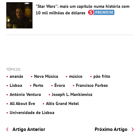
"Star Wars": mais um capítulo numa história com
10 mil milhões de dólares
TÓPICOS
ananás
Nova Música
músico
pão frito
Lisboa
Porto
Évora
Francisco Forbes
António Ventura
Joseph L. Mankiewicz
All About Eve
Altis Grand Hotel
Universidade de Lisboa
Artigo Anterior
Próximo Artigo