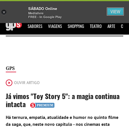
Sábado
SÁBADO Online
Assine
Iniciar Sessão
VIEW
×
Medialivre
FREE - In Google Play
GPS
SABORES
VIAGENS
SHOPPING
TEATRO
ARTE
CIN
GPS
OUVIR ARTIGO
Já vimos "Toy Story 5": a magia continua
intacta
Há ternura, empatia, atualidade e humor no quinto filme
da saga, que, neste novo capítulo - nos cinemas esta