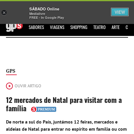
Sábado
SÁBADO Online
Assine
Iniciar Sessão
VIEW
×
Medialivre
FREE - In Google Play
GPS
SABORES
VIAGENS
SHOPPING
TEATRO
ARTE
CIN
GPS
OUVIR ARTIGO
12 mercados de Natal para visitar com a
família
De norte a sul do País, juntámos 12 feiras, mercados e
aldeias de Natal para entrar no espírito em família ou com