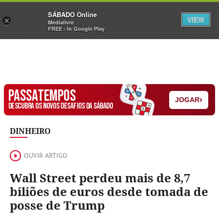
Sábado
SÁBADO Online
Assine
Iniciar Sessão
VIEW
×
Medialivre
FREE - In Google Play
PASSATEMPOS
›
JOGAR
DESCUBRA OS NOVOS DESAFIOS DA SÁBADO
DINHEIRO
OUVIR ARTIGO
Wall Street perdeu mais de 8,7
biliões de euros desde tomada de
posse de Trump