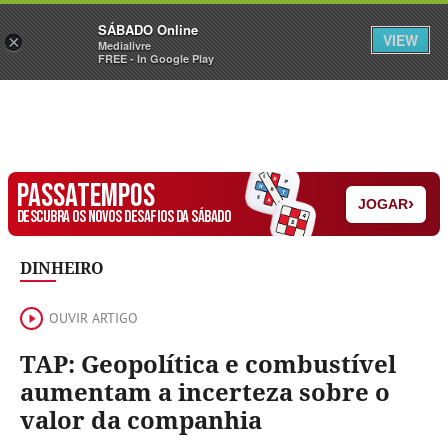
Sábado
SÁBADO Online
Assine
Iniciar Sessão
VIEW
×
Medialivre
FREE - In Google Play
PASSATEMPOS
›
JOGAR
DESCUBRA OS NOVOS DESAFIOS DA SÁBADO
DINHEIRO
OUVIR ARTIGO
TAP: Geopolítica e combustível
aumentam a incerteza sobre o
valor da companhia