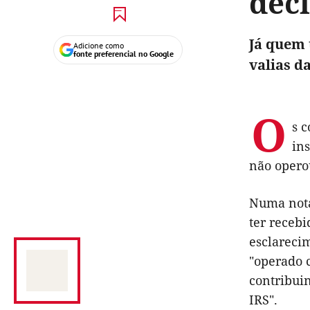
dec
Já quem 
Adicione como
fonte preferencial no Google
valias d
O
s 
in
não operou
Numa nota 
ter recebi
esclarecim
"operado c
contribui
IRS".