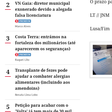
O prazo pa
2
VN Gaia: diretor municipal
exonerado devido a alegada
LT // JNM
falsa licenciatura
Marco Alves
Lusa/Fim
3
Costa Terra: entrámos na
fortaleza dos milionários (até
aparecerem os seguranças)
Raquel Lito
4
Transplante de fezes pode
ajudar a combater alergias
alimentares (incluindo aos
amendoins)
Renata Lima Lobo
5
Petição para acabar com o
'Volta' já tem mais de 30 mil