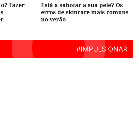
ão? Fazer
Está a sabotar a sua pele? Os
os
erros de skincare mais comuns
er
no verão