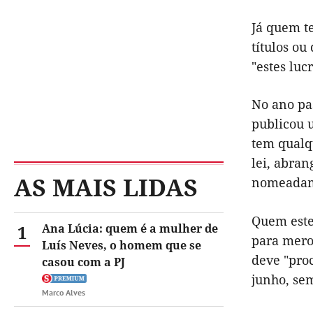
Já quem te
títulos ou
"estes luc
No ano pa
publicou u
tem qualq
lei, abran
AS MAIS LIDAS
nomeadame
Quem estej
1
Ana Lúcia: quem é a mulher de
para mero 
Luís Neves, o homem que se
deve "proc
casou com a PJ
junho, se
Marco Alves