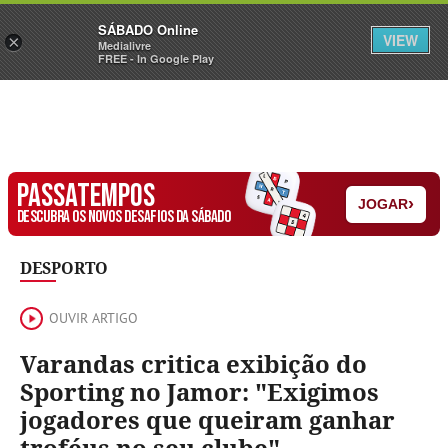
Sábado
SÁBADO Online
Assine
Iniciar Sessão
VIEW
×
Medialivre
FREE - In Google Play
PASSATEMPOS
›
JOGAR
DESCUBRA OS NOVOS DESAFIOS DA SÁBADO
DESPORTO
OUVIR ARTIGO
Varandas critica exibição do
Sporting no Jamor: "Exigimos
jogadores que queiram ganhar
troféus no seu clube"