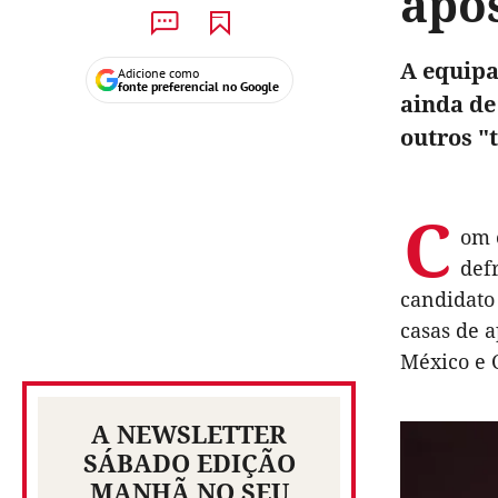
apo
A equipa
Adicione como
fonte preferencial no Google
ainda de
outros "
C
om 
def
candidato
casas de a
México e
A NEWSLETTER
SÁBADO EDIÇÃO
MANHÃ NO SEU