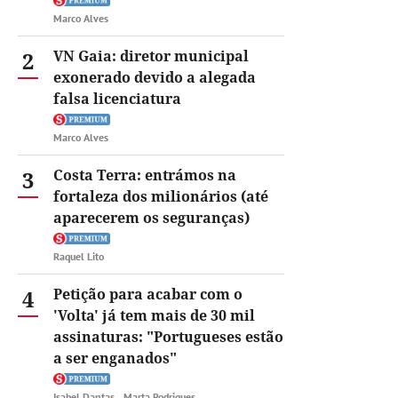
Marco Alves
2
VN Gaia: diretor municipal
exonerado devido a alegada
falsa licenciatura
Marco Alves
3
Costa Terra: entrámos na
fortaleza dos milionários (até
aparecerem os seguranças)
Raquel Lito
4
Petição para acabar com o
'Volta' já tem mais de 30 mil
assinaturas: "Portugueses estão
a ser enganados"
Isabel Dantas
Marta Rodrigues