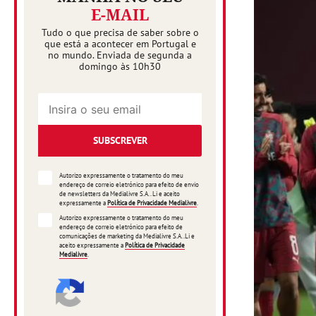
E-MAIL
Tudo o que precisa de saber sobre o
que está a acontecer em Portugal e
no mundo. Enviada de segunda a
domingo às 10h30
SUBSCREVER
Autorizo expressamente o tratamento do meu
endereço de correio eletrónico para efeito de envio
de newsletters da Medialivre S.A.. Li e aceito
expressamente a
Política de Privacidade Medialivre
.
Autorizo expressamente o tratamento do meu
endereço de correio eletrónico para efeito de
comunicações de marketing da Medialivre S.A..Li e
aceito expressamente a
Política de Privacidade
Medialivre
.