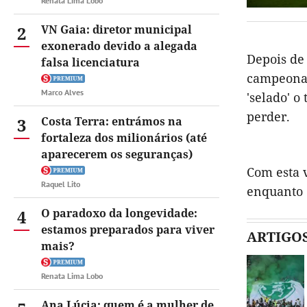
Renata Lima Lobo
2
VN Gaia: diretor municipal
exonerado devido a alegada
Depois de 
falsa licenciatura
campeonat
Marco Alves
'selado' o
perder.
3
Costa Terra: entrámos na
fortaleza dos milionários (até
aparecerem os seguranças)
Com esta 
Raquel Lito
enquanto 
4
O paradoxo da longevidade:
estamos preparados para viver
ARTIGO
mais?
Renata Lima Lobo
Ana Lúcia: quem é a mulher de