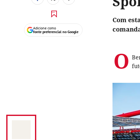
Spo
Com esta
comandan
Adicione como
fonte preferencial no Google
O
Ben
fut